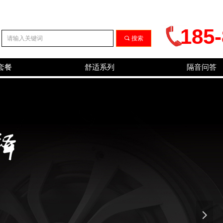
185
끠
搜索
套餐
舒适系列
隔音问答
넲