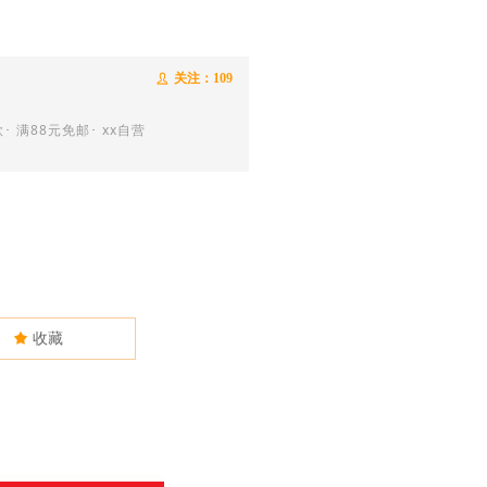
关注：
109
ꄑ
･ 满88元免邮･ xx自营
끄
收藏