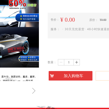
¥
0.00
售价：
原价：
¥
0.00
服务： ･ 30天无忧退货･ 48小时快速退款
数量：
ꄷ
ꄸ
낙
加入购物车
ꁇ