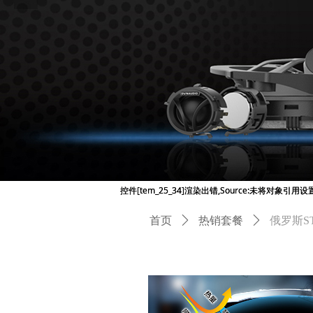
控件[tem_25_34]渲染出错,Source:未将对象引
控件[tem_25_34]渲染出错,Source:未将对象引
首页
ꄲ
热销套餐
ꄲ
俄罗斯S