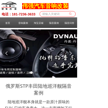
伟强汽车音响改装
电话：181-7236-3633
ꄙ
首页
音响案例
淘宝店铺
隔音案例
隔音问答
넳
넲
俄罗斯STP丰田陆地巡洋舰隔音
案例
陆地巡洋舰本身就是一款原汁原味的