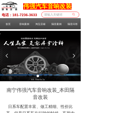
伟强汽车音响改装
电话：181-7236-3633
ꄙ
首页
音响案例
淘宝店铺
隔音案例
隔音问答
넳
넲
南宁伟强汽车音响改装_本田隔
音改装
日系车配置丰富、做工精细、性价比