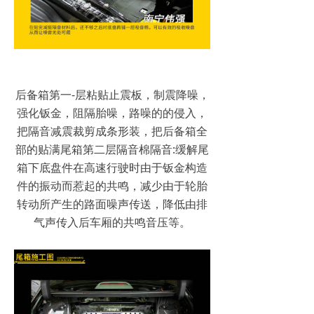
后备箱第一-层粘贴止震板，制震降噪，
强化钣金，阻隔胎噪，路噪的的侵入，
把隔音减震裁剪成条形装，把后备箱全
部的贴满尾箱第二层隔音棉隔音:缓解尾
箱下底盘件在高速行驶时由于钣金构造
件的振动而惹起的共鸣，减少由于轮胎
转动所产生的路面噪声传送，降低由排
气声传入后车厢的共鸣音压等。