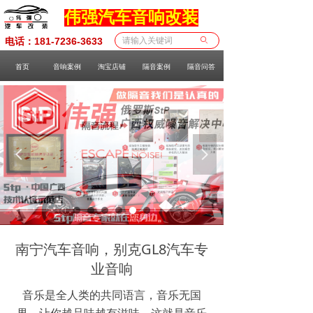
伟强汽车音响改装
电话：181-7236-3633
ꄙ
首页
音响案例
淘宝店铺
隔音案例
隔音问答
넳
넲
南宁汽车音响，别克GL8汽车专
业音响
音乐是全人类的共同语言，音乐无国